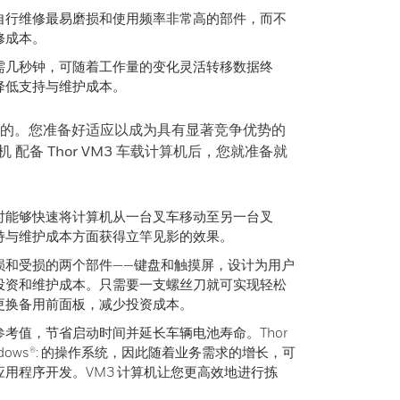
自行维修最易磨损和使用频率非常高的部件，而不
修成本。
需几秒钟，可随着工作量的变化灵活转移数据终
降低支持与维护成本。
的。您准备好适应以成为具有显著竞争优势的
机 配备 Thor VM3 车载计算机后，您就准备就
时能够快速将计算机从一台叉车移动至另一台叉
持与维护成本方面获得立竿见影的效果。
损和受损的两个部件——键盘和触摸屏，设计为用户
投资和维护成本。只需要一支螺丝刀就可实现轻松
更换备用前面板，减少投资成本。
考值，节省启动时间并延长车辆电池寿命。Thor
ndows®: 的操作系统，因此随着业务需求的增长，可
用程序开发。VM3 计算机让您更高效地进行拣
。