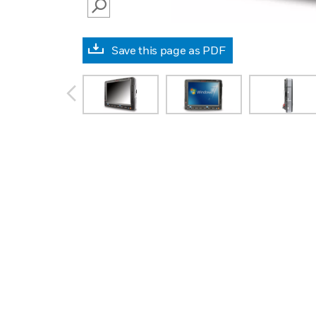
SEARCH
Save this page as PDF
prev