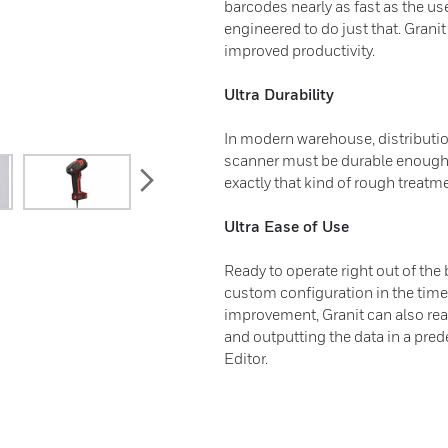
barcodes nearly as fast as the user
engineered to do just that. Granit
improved productivity.
Ultra Durability
In modern warehouse, distributi
scanner must be durable enough 
next
exactly that kind of rough treatme
Ultra Ease of Use
Ready to operate right out of the
custom configuration in the time 
improvement, Granit can also read
and outputting the data in a pre
Editor.