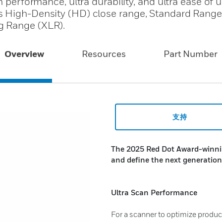
n performance, ultra durability, and ultra ease of u
s High-Density (HD) close range, Standard Range 
g Range (XLR).
Overview
Resources
Part Number
支持
The 2025 Red Dot Award-winnin
and define the next generatio
Ultra Scan Performance
For a scanner to optimize produc