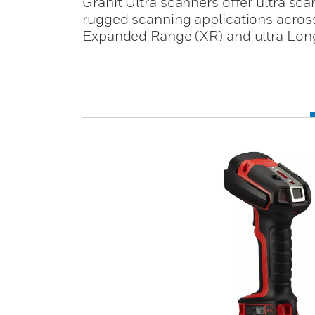
Granit Ultra scanners offer ultra sca
rugged scanning applications acros
Expanded Range (XR) and ultra Lon