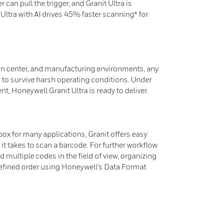
 can pull the trigger, and Granit Ultra is
 Ultra with AI drives 45% faster scanning* for
on center, and manufacturing environments, any
to survive harsh operating conditions. Under
nt, Honeywell Granit Ultra is ready to deliver.
 box for many applications, Granit offers easy
it takes to scan a barcode. For further workflow
 multiple codes in the field of view, organizing
defined order using Honeywell’s Data Format