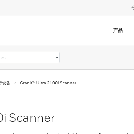
产品
持设备
Granit™ Ultra 2100i Scanner
0i Scanner