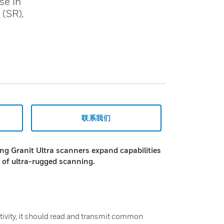
se in
(SR),
联系我们
g Granit Ultra scanners expand capabilities
n of ultra-rugged scanning.
tivity, it should read and transmit common