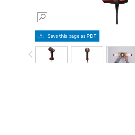
SEARCH
Save this page as PDF
prev