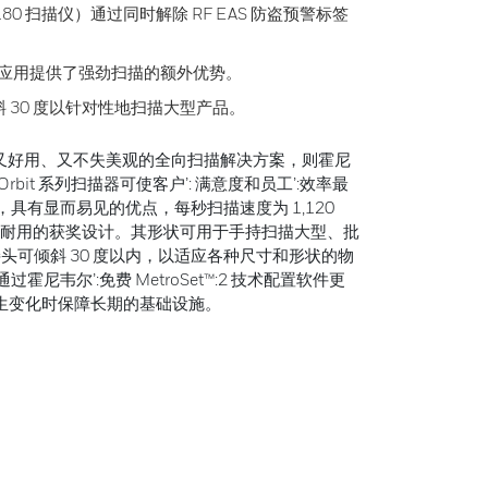
t 7180 扫描仪）通过同时解除 RF EAS 防盗预警标签
示应用提供了强劲扫描的额外优势。
 30 度以针对性地扫描大型产品。
惠又好用、又不失美观的全向扫描解决方案，则霍尼
Orbit 系列扫描器可使客户’: 满意度和员工’:效率最
，具有显而易见的优点，每秒扫描速度为 1,120
、轻质和耐用的获奖设计。其形状可用于手持扫描大型、批
头可倾斜 30 度以内，以适应各种尺寸和形状的物
霍尼韦尔’:免费 MetroSet™:2 技术配置软件更
发生变化时保障长期的基础设施。