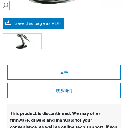
SEARCH
Save this page as PDF
支持
联系我们
This product is discontinued. We may offer
firmware, drivers and manuals for your
convenience, as well as online tech support. If you