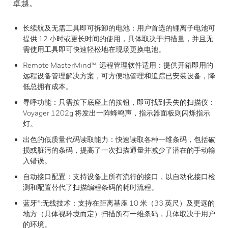
卓越。
长续航及无需工具即可拆卸的电池：用户首选的锂离子电池可
提供 12 小时或更长时间的使用，具体取决于扫描量，并且无
需使用工具即可快速轻松地在现场更换电池。
Remote MasterMind™: 远程管理软件适用：提供开箱即用的
远程设备管理解决方案，可方便地管理和追踪已安装设备，降
低总拥有成本。
寻呼功能：只需按下底座上的按钮，即可找到丢失的扫描仪：
Voyager 1202g 将发出一阵蜂鸣声，指示器面板则闪烁指示
灯。
出色的低质量代码读取能力：快速读取各种一维条码，包括破
损或脏污的条码，提高了一次扫描通量并减少了潜在的手动输
入错误。
自动接口配置：支持设备上所有流行的接口，以自动化接口检
测和配置替代了扫描编程条码的耗时流程。
蓝牙®:无线技术：支持在距离基座 10 米（33 英尺）及更远的
地方（具体视环境而定）扫描所有一维条码，具体取决于用户
的环境。