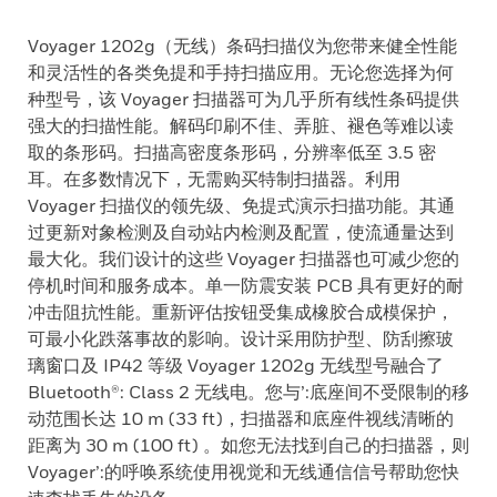
Voyager 1202g（无线）条码扫描仪为您带来健全性能
和灵活性的各类免提和手持扫描应用。无论您选择为何
种型号，该 Voyager 扫描器可为几乎所有线性条码提供
强大的扫描性能。解码印刷不佳、弄脏、褪色等难以读
取的条形码。扫描高密度条形码，分辨率低至 3.5 密
耳。在多数情况下，无需购买特制扫描器。利用
Voyager 扫描仪的领先级、免提式演示扫描功能。其通
过更新对象检测及自动站内检测及配置，使流通量达到
最大化。我们设计的这些 Voyager 扫描器也可减少您的
停机时间和服务成本。单一防震安装 PCB 具有更好的耐
冲击阻抗性能。重新评估按钮受集成橡胶合成模保护，
可最小化跌落事故的影响。设计采用防护型、防刮擦玻
璃窗口及 IP42 等级 Voyager 1202g 无线型号融合了
Bluetooth®: Class 2 无线电。您与’:底座间不受限制的移
动范围长达 10 m (33 ft)，扫描器和底座件视线清晰的
距离为 30 m (100 ft) 。如您无法找到自己的扫描器，则
Voyager’:的呼唤系统使用视觉和无线通信信号帮助您快