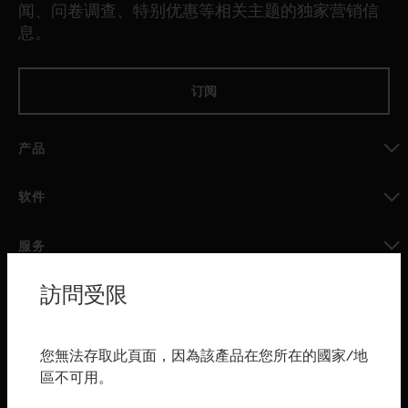
闻、问卷调查、特别优惠等相关主题的独家营销信
息。
订阅
产品
toggle view
软件
toggle view
服务
toggle view
訪問受限
行业
toggle view
购买渠道
您無法存取此頁面，因為該產品在您所在的國家/地
區不可用。
toggle view
霍尼韦尔技术支持部