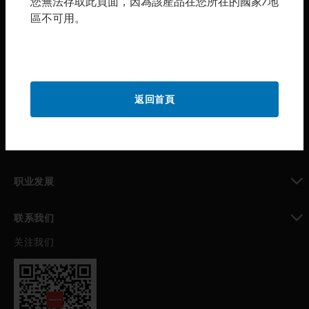
您無法存取此頁面，因為該產品在您所在的國家/地
區不可用。
toggle view
购买渠道
toggle view
霍尼韦尔技术支持部
toggle view
返回首頁
公司介绍
toggle view
我的自动化支持
toggle view
职业发展
toggle view
联系我们
关注我们
toggle view