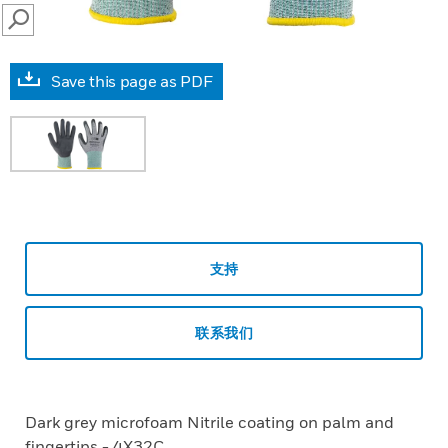
SEARCH
Save this page as PDF
支持
联系我们
Dark grey microfoam Nitrile coating on palm and
fingertips - 4X32C