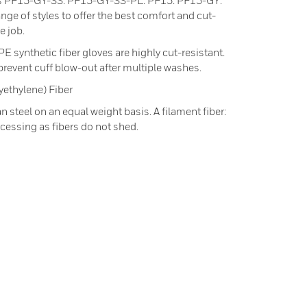
oves PF13-GY-SS: PF13-GY-SS-PL: PF13: PF13-GY:
nge of styles to offer the best comfort and cut-
e job.
E synthetic fiber gloves are highly cut-resistant.
revent cuff blow-out after multiple washes.
ethylene) Fiber
 steel on an equal weight basis. A filament fiber:
cessing as fibers do not shed.