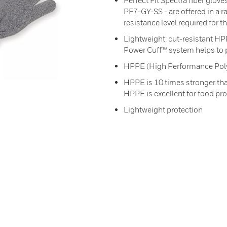
Perfect Fit Spectra fiber gl
PF7-GY-SS - are offered in a ra
resistance level required for th
Lightweight: cut-resistant HPP
Power Cuff™ system helps to p
HPPE (High Performance Poly
HPPE is 10 times stronger than
HPPE is excellent for food pro
Lightweight protection