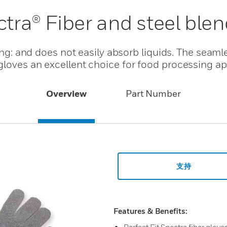
ectra® Fiber and steel bl
ting: and does not easily absorb liquids. The seaml
loves an excellent choice for food processing ap
Overview
Part Number
支持
Features & Benefits: