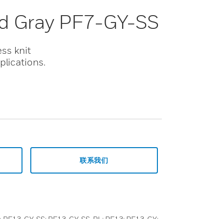
end Gray PF7-GY-SS
ess knit
plications.
联系我们