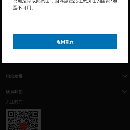
您無法存取此頁面，因為該產品在您所在的國家/地
區不可用。
toggle view
购买渠道
toggle view
霍尼韦尔技术支持部
toggle view
返回首頁
公司介绍
toggle view
我的自动化支持
toggle view
职业发展
toggle view
联系我们
关注我们
toggle view