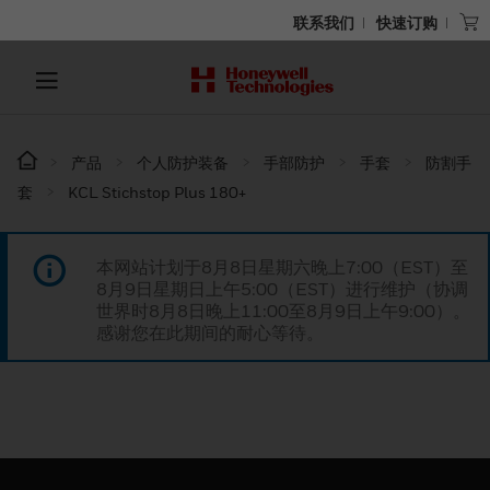
联系我们
快速订购
产品
个人防护装备
手部防护
手套
防割手
套
KCL Stichstop Plus 180+
本网站计划于8月8日星期六晚上7:00（EST）至
8月9日星期日上午5:00（EST）进行维护（协调
世界时8月8日晚上11:00至8月9日上午9:00）。
感谢您在此期间的耐心等待。