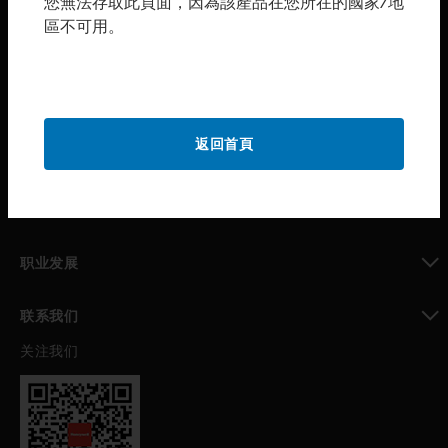
您無法存取此頁面，因為該產品在您所在的國家/地
區不可用。
toggle view
购买渠道
toggle view
霍尼韦尔技术支持部
toggle view
返回首頁
公司介绍
toggle view
我的自动化支持
toggle view
职业发展
toggle view
联系我们
关注我们
toggle view