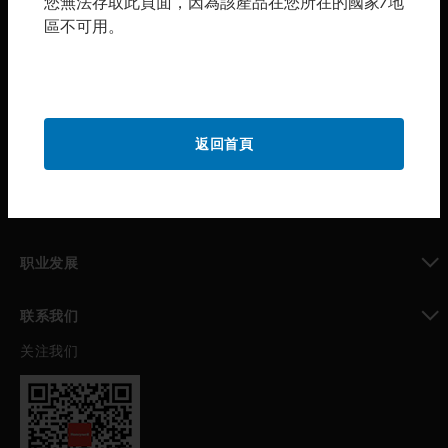
您無法存取此頁面，因為該產品在您所在的國家/地
區不可用。
toggle view
购买渠道
toggle view
霍尼韦尔技术支持部
toggle view
返回首頁
公司介绍
toggle view
我的自动化支持
toggle view
职业发展
toggle view
联系我们
关注我们
toggle view