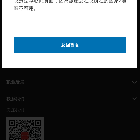
您無法存取此頁面，因為該產品在您所在的國家/地
區不可用。
toggle view
购买渠道
toggle view
霍尼韦尔技术支持部
toggle view
返回首頁
公司介绍
toggle view
我的自动化支持
toggle view
职业发展
toggle view
联系我们
关注我们
toggle view