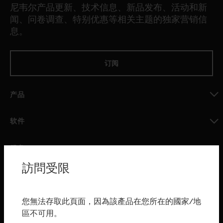
尼韦尔产品更新、技术信息、新品发布、活动和新
闻、问卷调查、特别优惠等相关主题的独家营销信
息。
订阅
产品
toggle view
软件
toggle view
服务
訪問受限
toggle view
行业
toggle view
您無法存取此頁面，因為該產品在您所在的國家/地
购买渠道
區不可用。
toggle view