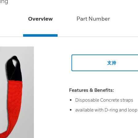
ing
Overview
Part Number
支持
Features & Benefits:
Disposable Concrete straps
available with D-ring and loop