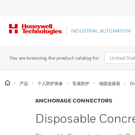
INDUSTRIAL AUTOMATION
You are browsing the product catalog for
产品
个人防护装备
坠落防护
锚固连接器
Di
ANCHORAGE CONNECTORS
Disposable Concre