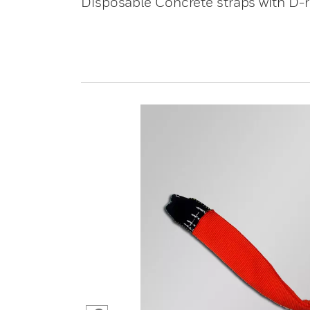
Disposable Concrete straps with D-r