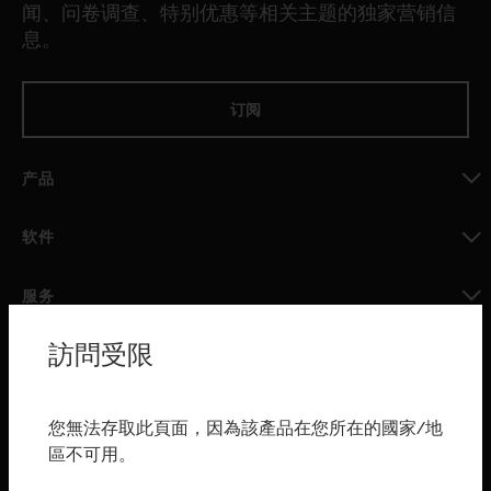
闻、问卷调查、特别优惠等相关主题的独家营销信
息。
订阅
产品
toggle view
软件
toggle view
服务
toggle view
訪問受限
行业
toggle view
购买渠道
您無法存取此頁面，因為該產品在您所在的國家/地
區不可用。
toggle view
霍尼韦尔技术支持部