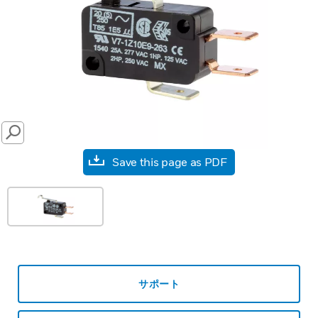
SEARCH
Save this page as PDF
サポート