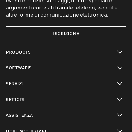
eventi e notizie, sondaggi, offerte speciali e
argomenti correlati tramite telefono, e-mail e
altre forme di comunicazione elettronica.
ISCRIZIONE
PRODUCTS
toggle view
SOFTWARE
toggle view
SERVIZI
toggle view
SETTORI
toggle view
ASSISTENZA
toggle view
DOVE ACQUISTARE