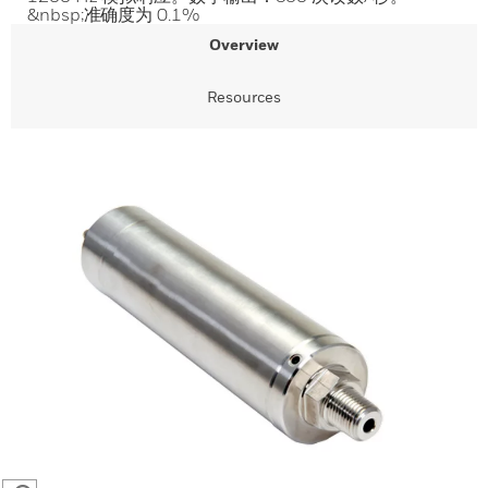
&nbsp;准确度为 0.1%
Overview
Resources