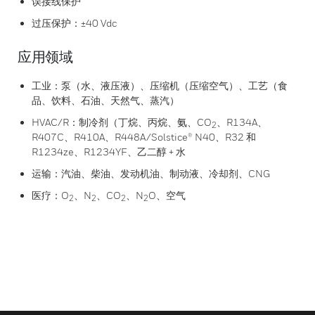
误接线保护
过压保护：±40 Vdc
应用领域
工业：泵（水、液压液）、压缩机（压缩空气）、工艺（食
品、饮料、石油、天然气、蒸汽）
HVAC/R：制冷剂（丁烷、丙烷、氨、CO
、R134A、
2
R407C、R410A、R448A/Solstice® N40、R32 和
R1234ze、R1234YF、乙二醇 + 水
运输：汽油、柴油、发动机油、制动液、冷却剂、CNG
医疗：O
、N
、CO
、N
O、空气
2
2
2
2