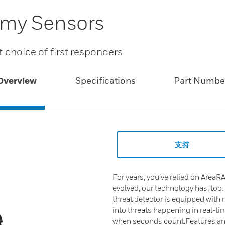
my Sensors
t choice of first responders
Overview
Specifications
Part Numbe
支持
For years, you’ve relied on AreaRA
evolved, our technology has, too.
threat detector is equipped with 
into threats happening in real-t
when seconds count.Features and 