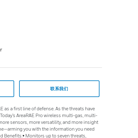
r
联系我们
E as a first line of defense. As the threats have
 Today’s AreaRAE Pro wireless multi-gas, multi-
more sensors, more versatility, and more insight
ime—arming you with the information you need
Benefits:• Monitors up to seven threats,