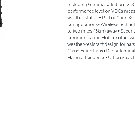
including Gamma radiation , VO
performance level on VOCs meas
weather station• Part of ConneXt
configurations• Wireless techno
to two miles (3km) away • Secon
communication Hub for other wir
weather-resistant design for ha
Clandestine Labs• Decontaminat
Hazmat Response• Urban Search