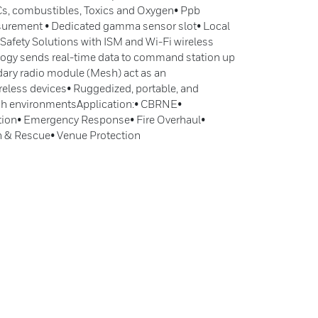
Cs, combustibles, Toxics and Oxygen• Ppb
urement • Dedicated gamma sensor slot• Local
 Safety Solutions with ISM and Wi-Fi wireless
logy sends real-time data to command station up
dary radio module (Mesh) act as an
eless devices• Ruggedized, portable, and
rsh environmentsApplication:• CBRNE•
ion• Emergency Response• Fire Overhaul•
 & Rescue• Venue Protection