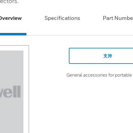
ectors.
Overview
Specifications
Part Numbe
支持
General accessories for portable 