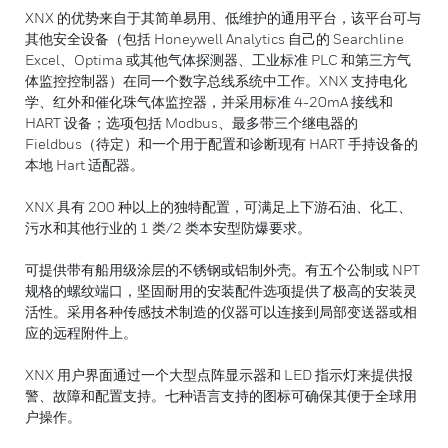
XNX 的优势来自于其简单易用、低维护的通用平台，该平台可与
其他安全设备（包括 Honeywell Analytics 自己的 Searchline
Excel、Optima 或其他气体探测器、工业标准 PLC 和第三方气
体监控控制器）在同一个数字总线系统中工作。XNX 支持电化
学、红外和催化珠气体监控器，并采用标准 4-20mA 接线和
HART 设备；选项包括 Modbus、最多带三个继电器的
Fieldbus（待定）和一个用于配置和诊断现有 HART 手持设备的
本地 Hart 适配器。
XNX 具有 200 种以上的独特配置，可满足上下游石油、化工、
污水和其他行业的 1 类/2 类本安型防爆要求。
可提供带有船用级涂层的不锈钢或铝制外壳。有五个公制或 NPT
规格的螺纹端口，坚固耐用的安装配件选项提供了极高的安装灵
活性。采用各种传感技术制造的仪器可以连接到局部变送器或相
应的远程附件上。
XNX 用户界面通过一个大型点阵显示器和 LED 指示灯来提供报
警、故障和配置支持。七种语言支持的图标可确保其便于全球用
户操作。