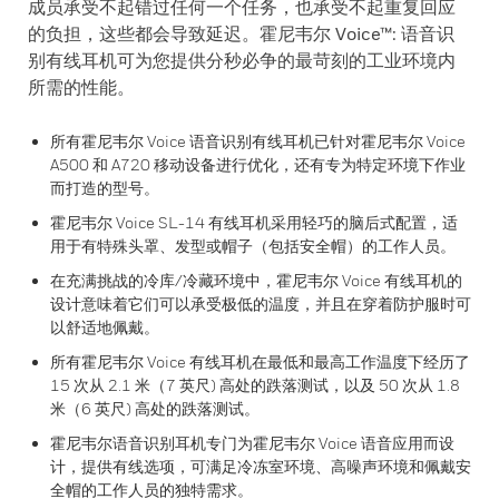
成员承受不起错过任何一个任务，也承受不起重复回应
的负担，这些都会导致延迟。霍尼韦尔 Voice™: 语音识
别有线耳机可为您提供分秒必争的最苛刻的工业环境内
所需的性能。
所有霍尼韦尔 Voice 语音识别有线耳机已针对霍尼韦尔 Voice
A500 和 A720 移动设备进行优化，还有专为特定环境下作业
而打造的型号。
霍尼韦尔 Voice SL-14 有线耳机采用轻巧的脑后式配置，适
用于有特殊头罩、发型或帽子（包括安全帽）的工作人员。
在充满挑战的冷库/冷藏环境中，霍尼韦尔 Voice 有线耳机的
设计意味着它们可以承受极低的温度，并且在穿着防护服时可
以舒适地佩戴。
所有霍尼韦尔 Voice 有线耳机在最低和最高工作温度下经历了
15 次从 2.1 米（7 英尺) 高处的跌落测试，以及 50 次从 1.8
米（6 英尺) 高处的跌落测试。
霍尼韦尔语音识别耳机专门为霍尼韦尔 Voice 语音应用而设
计，提供有线选项，可满足冷冻室环境、高噪声环境和佩戴安
全帽的工作人员的独特需求。