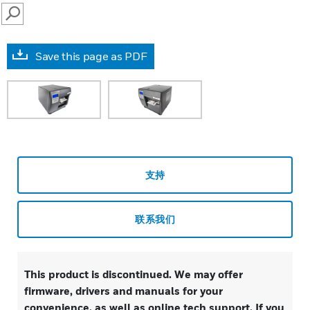
SEARCH
Save this page as PDF
支持
联系我们
This product is discontinued. We may offer
firmware, drivers and manuals for your
convenience, as well as online tech support. If you