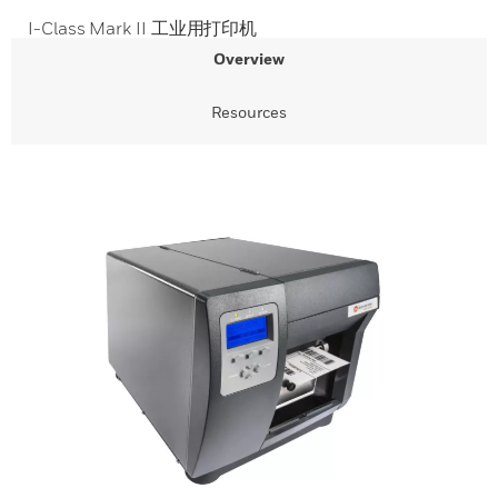
I-Class Mark II 工业用打印机
Overview
Resources