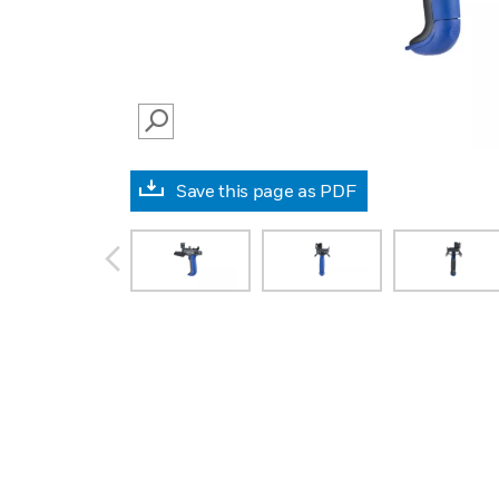
SEARCH
Save this page as PDF
prev