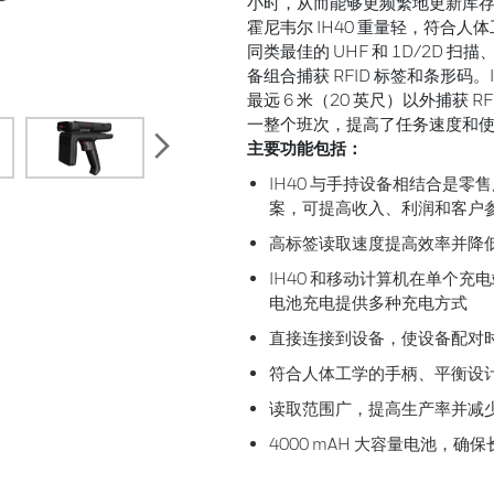
小时，从而能够更频繁地更新库
霍尼韦尔 IH40 重量轻，符合
同类最佳的 UHF 和 1D/2D 扫
备组合捕获 RFID 标签和条形码。
最远 6 米（20 英尺）以外捕获
一整个班次，提高了任务速度和
next
主要功能包括：
IH40 与手持设备相结合是
案，可提高收入、利润和客户
高标签读取速度提高效率并降
IH40 和移动计算机在单个
电池充电提供多种充电方式
直接连接到设备，使设备配对
符合人体工学的手柄、平衡设
读取范围广，提高生产率并减
4000 mAH 大容量电池，