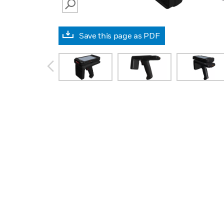
SEARCH
Save this page as PDF
prev