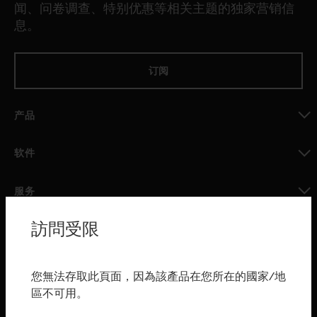
闻、问卷调查、特别优惠等相关主题的独家营销信
息。
订阅
产品
toggle view
软件
toggle view
服务
toggle view
訪問受限
行业
toggle view
购买渠道
您無法存取此頁面，因為該產品在您所在的國家/地
區不可用。
toggle view
霍尼韦尔技术支持部