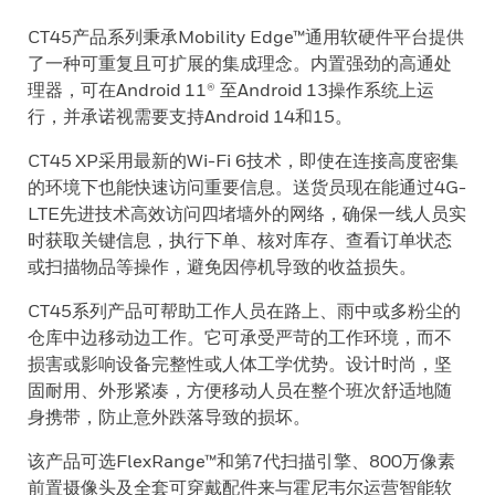
CT45产品系列秉承Mobility Edge™通用软硬件平台提供
了一种可重复且可扩展的集成理念。内置强劲的高通处
理器，可在Android 11® 至Android 13操作系统上运
行，并承诺视需要支持Android 14和15。
CT45 XP采用最新的Wi-Fi 6技术，即使在连接高度密集
的环境下也能快速访问重要信息。送货员现在能通过4G-
LTE先进技术高效访问四堵墙外的网络，确保一线人员实
时获取关键信息，执行下单、核对库存、查看订单状态
或扫描物品等操作，避免因停机导致的收益损失。
CT45系列产品可帮助工作人员在路上、雨中或多粉尘的
仓库中边移动边工作。它可承受严苛的工作环境，而不
损害或影响设备完整性或人体工学优势。设计时尚，坚
固耐用、外形紧凑，方便移动人员在整个班次舒适地随
身携带，防止意外跌落导致的损坏。
该产品可选FlexRange™和第7代扫描引擎、800万像素
前置摄像头及全套可穿戴配件来与霍尼韦尔运营智能软