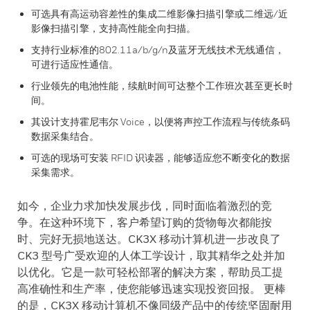
可选具有高运动容差性的集成二维影像扫描引擎或二维远/近
影像扫描引擎，支持高性能全向扫描。
支持行业标准的802.11a/b/g/n及蓝牙无线技术无线通信，
可进行适应性通信。
行业领先的电池性能，续航时间可达整个工作班次甚至更长时
间。
其设计支持霍尼韦尔 Voice，以便将声控工作流程与传统条码
数据采集结合。
可选的现场可安装 RFID 识读器，能够适应您不断变化的数据
采集需求。
如今，企业力求加快发展步伐，同时面临着激烈的竞
争。在这种环境下，客户希望订购的货物每次都能按
时、完好无损地送达。CK3X 移动计算机进一步改良了
CK3 型号广受欢迎的人体工学设计，取其精华之处并加
以优化。它是一款可轻松部署的解决方案，帮助员工提
高准确性和生产率，使您能够迅速实现投资回报。 更棒
的是，CK3X 移动计算机不像同级产品中的传统坚固耐用