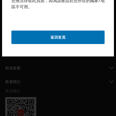
您無法存取此頁面，因為該產品在您所在的國家/地
區不可用。
toggle view
购买渠道
toggle view
霍尼韦尔技术支持部
toggle view
返回首頁
公司介绍
toggle view
我的自动化支持
toggle view
职业发展
toggle view
联系我们
关注我们
toggle view