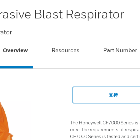
asive Blast Respirator
rator
Overview
Resources
Part Number
支持
The Honeywell CF7000 Series is a
meet the requirements of respirat
CF7000 Series is tested and cert