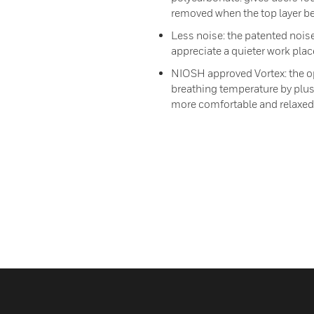
removed when the top layer be
Less noise: the patented noise
appreciate a quieter work plac
NIOSH approved Vortex: the o
breathing temperature by plus 
more comfortable and relaxed