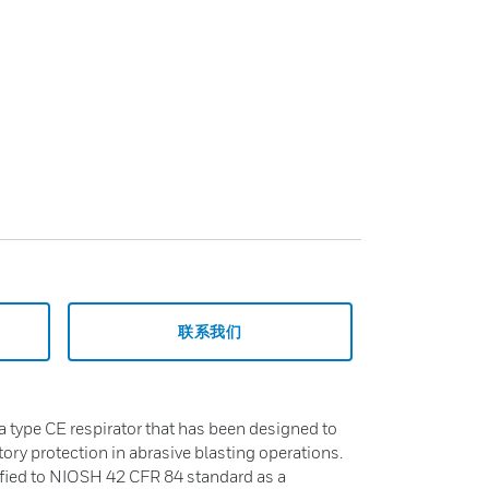
联系我们
 type CE respirator that has been designed to
ory protection in abrasive blasting operations.
ified to NIOSH 42 CFR 84 standard as a