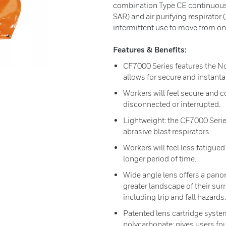
combination Type CE continuous f
SAR) and air purifying respirator (
intermittent use to move from on
Features & Benefits:
CF7000 Series features the Nor
allows for secure and instant
Workers will feel secure and c
disconnected or interrupted.
Lightweight: the CF7000 Serie
abrasive blast respirators.
Workers will feel less fatigue
longer period of time.
Wide angle lens offers a panor
greater landscape of their sur
including trip and fall hazards.
Patented lens cartridge syste
polycarbonate: gives users four