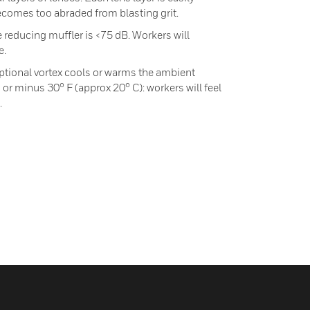
comes too abraded from blasting grit.
 reducing muffler is <75 dB. Workers will
e.
ptional vortex cools or warms the ambient
or minus 30° F (approx 20° C): workers will feel
.