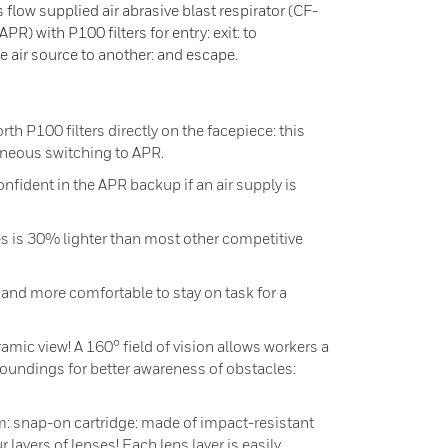
low supplied air abrasive blast respirator (CF-
APR) with P100 filters for entry: exit: to
e air source to another: and escape.
th P100 filters directly on the facepiece: this
aneous switching to APR.
onfident in the APR backup if an air supply is
s is 30% lighter than most other competitive
d and more comfortable to stay on task for a
amic view! A 160° field of vision allows workers a
roundings for better awareness of obstacles:
m: snap-on cartridge: made of impact-resistant
 layers of lenses! Each lens layer is easily