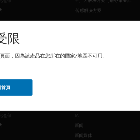
化仓储
生产力解决方案与服务事业部
力
传感解决方案
霍尼韦尔技术支持部
解决方案
受限
自动化仓储
生产力
頁面，因為該產品在您所在的國家/地區不可用。
化仓储
安全
力
传感解决方案
回首頁
公司介绍
Honeywell
化仓储
IA
力
新闻
新闻媒体