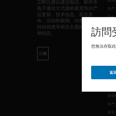
自动
立即注册以通过电话、邮件等
电子通信方式接收霍尼韦尔产
生产
品更新、技术信息、新品发
安全
布、活动和新闻、问卷调查、
传感
特别优惠等相关主题的独家营
訪問
销信息。
软件
您無法存取此
自动
订阅
生产
安全
返
服务
自动
生产
安全