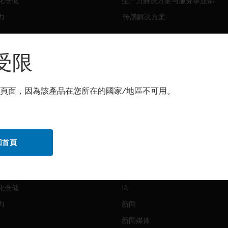
化仓储
生产力解决方案与服务事业部
力
传感解决方案
霍尼韦尔技术支持部
解决方案
受限
自动化仓储
生产力
頁面，因為該產品在您所在的國家/地區不可用。
化仓储
安全
力
传感解决方案
回首頁
公司介绍
Honeywell
化仓储
IA
力
新闻
新闻媒体