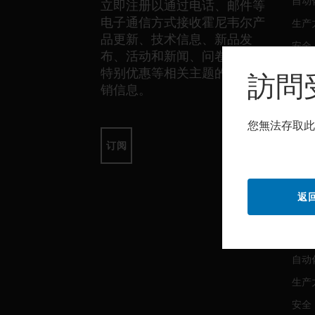
自动
立即注册以通过电话、邮件等
电子通信方式接收霍尼韦尔产
生产
品更新、技术信息、新品发
安全
布、活动和新闻、问卷调查、
传感
特别优惠等相关主题的独家营
訪問
销信息。
软件
您無法存取此
自动
订阅
生产
安全
返
服务
自动
生产
安全