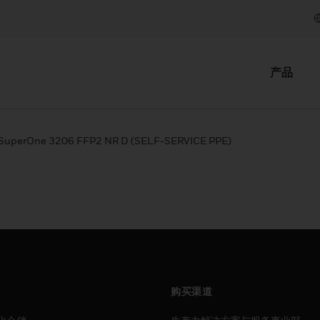
产品
SuperOne 3206 FFP2 NR D (SELF-SERVICE PPE)
购买渠道