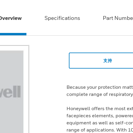
Overview
Specifications
Part Numbe
支持
Because your protection matt
complete range of respiratory
Honeywell offers the most ex
facepieces elements, powered 
equipment as well as self-co
range of applications. With 10