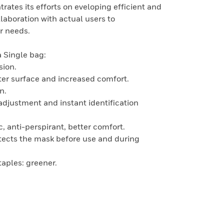
rates its efforts on eveloping efficient and
aboration with actual users to
r needs.
a Single bag:
sion.
ter surface and increased comfort.
n.
adjustment and instant identification
c, anti-perspirant, better comfort.
otects the mask before use and during
taples: greener.