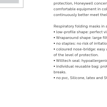
protection, Honeywell concent
comfortable equipment in coll
continuously better meet thei
Respiratory folding masks in 
• low-profile shape: perfect vi
• Wraparound shape: large fil
• no staples: no risk of irritatio
• coloured nose-bridge: easy 
of the level of protection.
• Willtech seal: hypoallergeni
• individual reusable bag: pr
breaks.
• no pvc, Silicone, latex and S