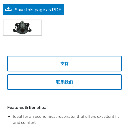
Save this page as PDF
支持
联系我们
Features & Benefits:
Ideal for an economical respirator that offers excellent fit
and comfort