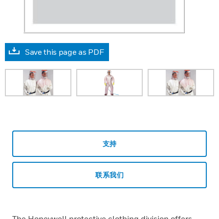
Save this page as PDF
支持
联系我们
The Honeywell protective clothing division offers