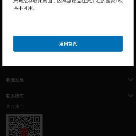
您無法存取此頁面，因為該產品在您所在的國家/地
區不可用。
toggle view
购买渠道
toggle view
霍尼韦尔技术支持部
toggle view
返回首頁
公司介绍
toggle view
我的自动化支持
toggle view
职业发展
toggle view
联系我们
关注我们
toggle view