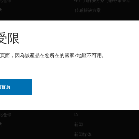
化仓储
生产力解决方案与服务事业部
力
传感解决方案
霍尼韦尔技术支持部
解决方案
受限
自动化仓储
生产力
頁面，因為該產品在您所在的國家/地區不可用。
化仓储
安全
力
传感解决方案
回首頁
公司介绍
Honeywell
化仓储
IA
力
新闻
新闻媒体