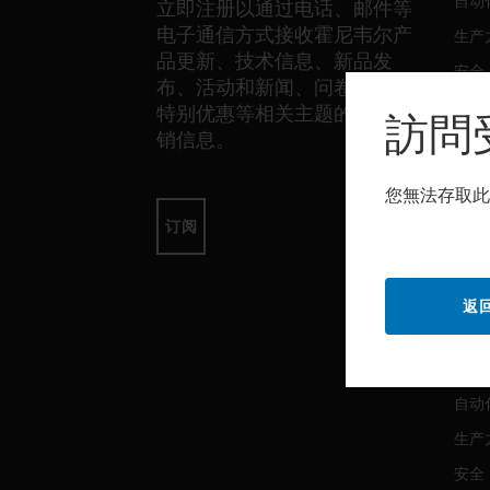
自动
立即注册以通过电话、邮件等
电子通信方式接收霍尼韦尔产
生产
品更新、技术信息、新品发
安全
布、活动和新闻、问卷调查、
传感
特别优惠等相关主题的独家营
訪問
销信息。
软件
您無法存取此
自动
订阅
生产
安全
返
服务
自动
生产
安全