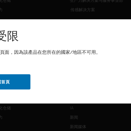
化仓储
生产力解决方案与服务事业部
力
传感解决方案
霍尼韦尔技术支持部
解决方案
受限
自动化仓储
生产力
頁面，因為該產品在您所在的國家/地區不可用。
化仓储
安全
力
传感解决方案
回首頁
公司介绍
Honeywell
化仓储
IA
力
新闻
新闻媒体