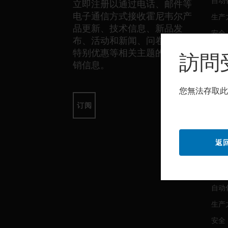
自动
立即注册以通过电话、邮件等
电子通信方式接收霍尼韦尔产
生产
品更新、技术信息、新品发
安全
布、活动和新闻、问卷调查、
传感
特别优惠等相关主题的独家营
訪問
销信息。
软件
您無法存取此
自动
订阅
生产
安全
返
服务
自动
生产
安全