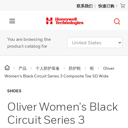
联系我们
快速订购
You are browsing the
product catalog for
产品
个人防护装备
防护鞋
鞋
Oliver
Women's Black Circuit Series 3 Composite Toe SD Wide
SHOES
Oliver Women's Black
Circuit Series 3