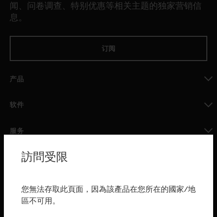
闻、问卷调查、特别优惠等相关主题的独家营销信
息。
订阅
产品
toggle view
软件
toggle view
服务
toggle view
訪問受限
行业
toggle view
购买渠道
您無法存取此頁面，因為該產品在您所在的國家/地
區不可用。
toggle view
霍尼韦尔技术支持部