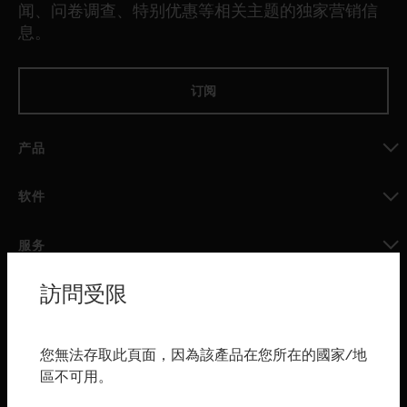
闻、问卷调查、特别优惠等相关主题的独家营销信
息。
订阅
产品
toggle view
软件
toggle view
服务
toggle view
訪問受限
行业
toggle view
购买渠道
您無法存取此頁面，因為該產品在您所在的國家/地
區不可用。
toggle view
霍尼韦尔技术支持部