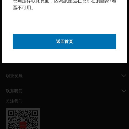
您無法存取此頁面，因為該產品在您所在的國家/地
區不可用。
toggle view
购买渠道
toggle view
霍尼韦尔技术支持部
toggle view
返回首頁
公司介绍
toggle view
我的自动化支持
toggle view
职业发展
toggle view
联系我们
关注我们
toggle view