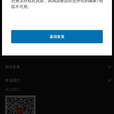
您無法存取此頁面，因為該產品在您所在的國家/地
區不可用。
toggle view
购买渠道
toggle view
霍尼韦尔技术支持部
toggle view
返回首頁
公司介绍
toggle view
我的自动化支持
toggle view
职业发展
toggle view
联系我们
关注我们
toggle view