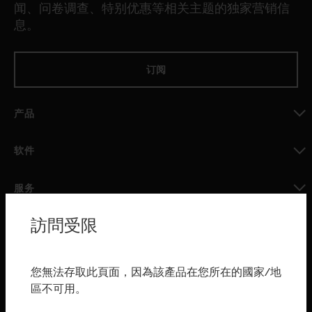
闻、问卷调查、特别优惠等相关主题的独家营销信
息。
订阅
产品
toggle view
软件
toggle view
服务
toggle view
訪問受限
行业
toggle view
购买渠道
您無法存取此頁面，因為該產品在您所在的國家/地
區不可用。
toggle view
霍尼韦尔技术支持部