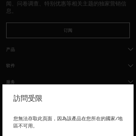
闻、问卷调查、特别优惠等相关主题的独家营销信
息。
订阅
产品
toggle view
软件
toggle view
服务
toggle view
訪問受限
行业
toggle view
购买渠道
您無法存取此頁面，因為該產品在您所在的國家/地
區不可用。
toggle view
霍尼韦尔技术支持部