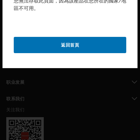
您無法存取此頁面，因為該產品在您所在的國家/地
區不可用。
toggle view
购买渠道
toggle view
霍尼韦尔技术支持部
toggle view
返回首頁
公司介绍
toggle view
我的自动化支持
toggle view
职业发展
toggle view
联系我们
关注我们
toggle view