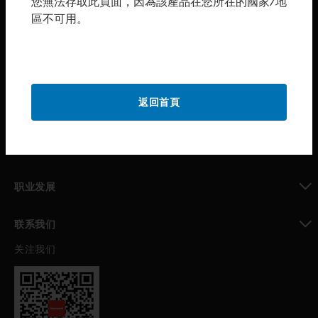
您無法存取此頁面，因為該產品在您所在的國家/地
區不可用。
toggle view
购买渠道
toggle view
霍尼韦尔技术支持部
toggle view
返回首頁
公司介绍
toggle view
我的自动化支持
toggle view
职业发展
toggle view
联系我们
关注我们
toggle view