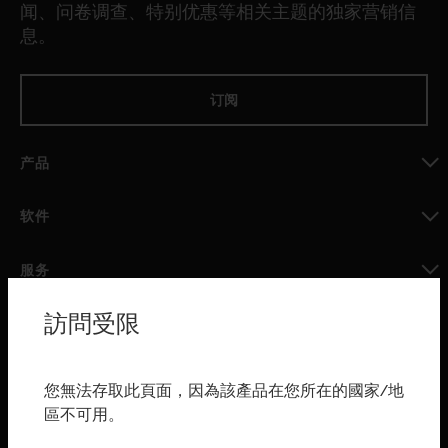
闻、问卷调查、特别优惠等相关主题的独家营销信
息。
订阅
产品
toggle view
软件
toggle view
服务
toggle view
訪問受限
行业
toggle view
购买渠道
您無法存取此頁面，因為該產品在您所在的國家/地
區不可用。
toggle view
霍尼韦尔技术支持部